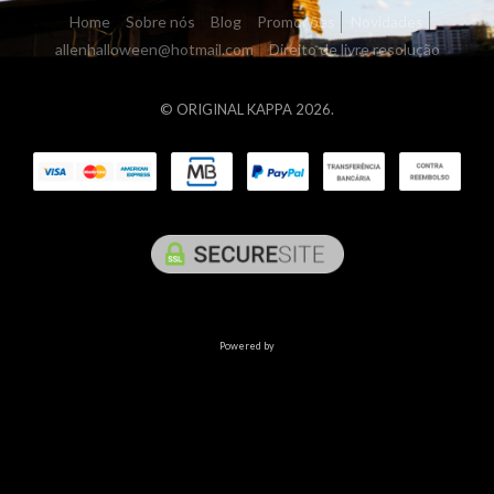
Home
Sobre nós
Blog
Promoções
Novidades
allenhalloween@hotmail.com
Direito de livre resolução
© ORIGINAL KAPPA 2026.
Powered by