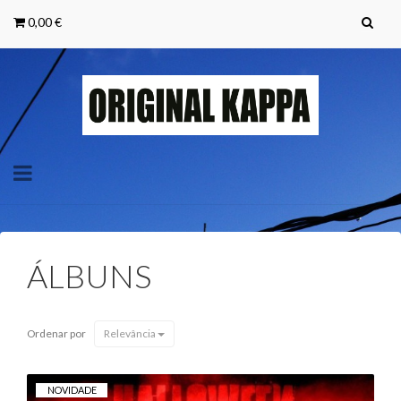
0,00 €
Toggle
navigation
ÁLBUNS
Ordenar por
Relevância
NOVIDADE