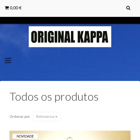
0,00 €
Toggle
navigation
Todos os produtos
Ordenar por
Relevância
NOVIDADE