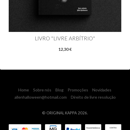
LIVRO "LIVRE ARBÍTRIO"
12,30 €
Home
Sobre nós
Blog
Promoções
Novidades
allenhalloween@hotmail.com
Direito de livre resolução
© ORIGINAL KAPPA 2026.