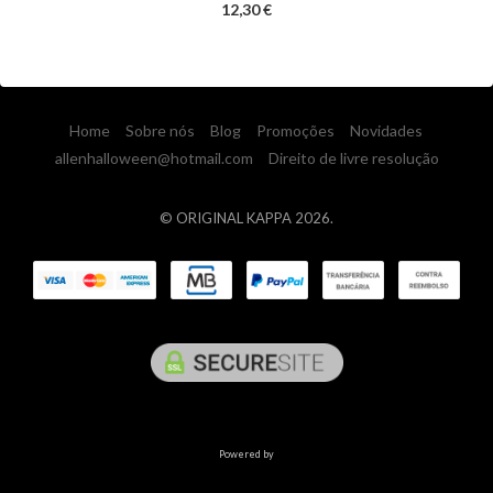
12,30 €
Home
Sobre nós
Blog
Promoções
Novidades
allenhalloween@hotmail.com
Direito de livre resolução
© ORIGINAL KAPPA 2026.
Powered by