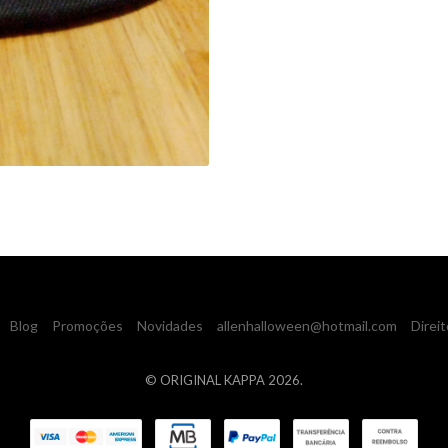
Blog
Promoções
Novidades
allenhalloween@hotmail.com
Direit
© ORIGINAL KAPPA 2026.