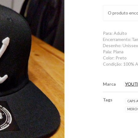
O produto enco
Para: Adulto
Encerramento:Tama
Desenho: Unissex
Pala: Plana
Color: Preto
Condição: 100% A
Marca
YOUT
Tags
CAPS 
MERCH
Características