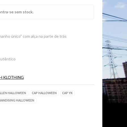
ntra-se sem stock.
nho único" com alça na parte de trás
utêntico
H KLOTHING
ALLEN HALLOWEEN
CAP HALLOWEEN
CAP YK
ANDISING HALLOWEEN