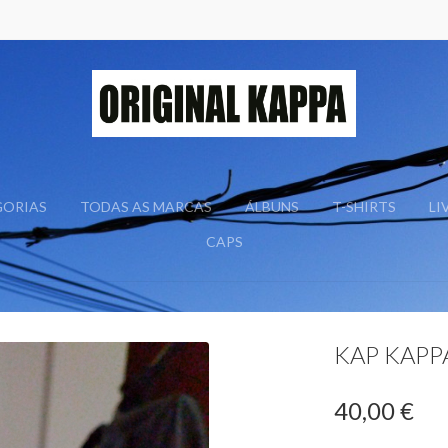
GORIAS
TODAS AS MARCAS
ÁLBUNS
T-SHIRTS
LI
CAPS
KAP KAPP
40,00 €