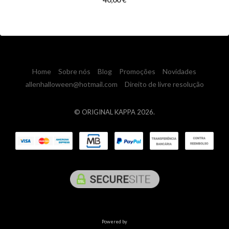
Home
Sobre nós
Blog
Promoções
Novidades
allenhalloween@hotmail.com
Direito de livre resolução
© ORIGINAL KAPPA 2026.
Powered by