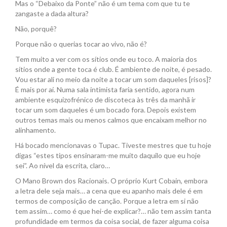
Mas o “Debaixo da Ponte” não é um tema com que tu te
zangaste a dada altura?
Não, porquê?
Porque não o querias tocar ao vivo, não é?
Tem muito a ver com os sítios onde eu toco. A maioria dos
sítios onde a gente toca é club. É ambiente de noite, é pesado.
Vou estar ali no meio da noite a tocar um som daqueles [risos]?
É mais por aí. Numa sala intimista faria sentido, agora num
ambiente esquizofrénico de discoteca às três da manhã ir
tocar um som daqueles é um bocado fora. Depois existem
outros temas mais ou menos calmos que encaixam melhor no
alinhamento.
Há bocado mencionavas o Tupac. Tiveste mestres que tu hoje
digas “estes tipos ensinaram-me muito daquilo que eu hoje
sei”. Ao nível da escrita, claro…
O Mano Brown dos Racionais. O próprio Kurt Cobain, embora
a letra dele seja mais… a cena que eu apanho mais dele é em
termos de composição de canção. Porque a letra em si não
tem assim… como é que hei-de explicar?… não tem assim tanta
profundidade em termos da coisa social, de fazer alguma coisa