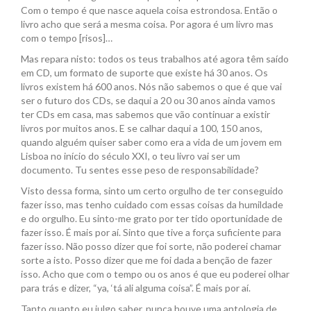
Com o tempo é que nasce aquela coisa estrondosa. Então o
livro acho que será a mesma coisa. Por agora é um livro mas
com o tempo [risos]…
Mas repara nisto: todos os teus trabalhos até agora têm saído
em CD, um formato de suporte que existe há 30 anos. Os
livros existem há 600 anos. Nós não sabemos o que é que vai
ser o futuro dos CDs, se daqui a 20 ou 30 anos ainda vamos
ter CDs em casa, mas sabemos que vão continuar a existir
livros por muitos anos. E se calhar daqui a 100, 150 anos,
quando alguém quiser saber como era a vida de um jovem em
Lisboa no início do século XXI, o teu livro vai ser um
documento. Tu sentes esse peso de responsabilidade?
Visto dessa forma, sinto um certo orgulho de ter conseguido
fazer isso, mas tenho cuidado com essas coisas da humildade
e do orgulho. Eu sinto-me grato por ter tido oportunidade de
fazer isso. É mais por aí. Sinto que tive a força suficiente para
fazer isso. Não posso dizer que foi sorte, não poderei chamar
sorte a isto. Posso dizer que me foi dada a benção de fazer
isso. Acho que com o tempo ou os anos é que eu poderei olhar
para trás e dizer, “ya, ‘tá ali alguma coisa”. É mais por aí.
Tanto quanto eu julgo saber, nunca houve uma antologia de