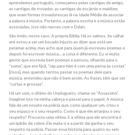
aprendemos português, começamos pelas cantigas de amigo,
as cantigas de trovador, as cantigas de escárnio e maldizer,
que eram formas trovadorescas lá na Idade Média de associar
a palavra à música. Portanto, a palavra escrita e a música estão
associadas, isso não nasceu com o Dylan.
São irmãs, neste caso. A própria Bíblia. Há os salmos. Se calhar
até estou a ser um bocado injusto ao dizer que está um
patamar acima, mas acho que para quem já escreveu poemas e
depois foi escrever música… a coisa é diferente. Eu vi muita
gente que escrevia bem poemas e pensou, olhando para o
“sumo”, que era fácil, “rap para mim é com uma perna às costas”
[risos], mas quando tentou passar os poemas dele para
música, entendeu que não é bem assim. As frases têm que ser
“curtas e grossas”.
Há um som, o último do Unplugueto, chama-se “Assassino”.
Imaginei isto na minha cabeça e passei para o papel. A música
fala de um novato na polícia que, como qualquer um, criou o
seu espaço e o seu respeito. Como é que ele arranjou o seu
respeito? Procurou uma vítima. E a vítima que ele encontra é
um ladrão de cobre. Ele mata-o e a partir daí ganha o seu
respeito na polícia. Passar essa história para quatro ou seis