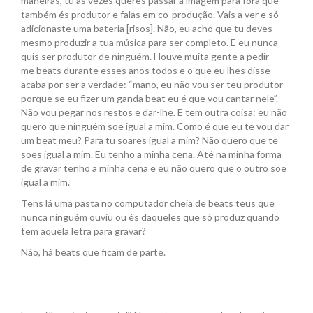
maneiras, tu às vezes queres passar a imagem para fora que
também és produtor e falas em co-produção. Vais a ver e só
adicionaste uma bateria [risos]. Não, eu acho que tu deves
mesmo produzir a tua música para ser completo. E eu nunca
quis ser produtor de ninguém. Houve muita gente a pedir-
me beats durante esses anos todos e o que eu lhes disse
acaba por ser a verdade: “mano, eu não vou ser teu produtor
porque se eu fizer um ganda beat eu é que vou cantar nele”.
Não vou pegar nos restos e dar-lhe. E tem outra coisa: eu não
quero que ninguém soe igual a mim. Como é que eu te vou dar
um beat meu? Para tu soares igual a mim? Não quero que te
soes igual a mim. Eu tenho a minha cena. Até na minha forma
de gravar tenho a minha cena e eu não quero que o outro soe
igual a mim.
Tens lá uma pasta no computador cheia de beats teus que
nunca ninguém ouviu ou és daqueles que só produz quando
tem aquela letra para gravar?
Não, há beats que ficam de parte.