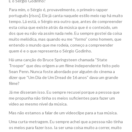
E o Sérgio Godinho?
Para mim, o Sérgio é, provavelmente, o primeiro rapper
português [risos]. Ele já canta naquele estilo meio rap há muito
tempo. Lá está, o Sérgio era outro que, antes de compreender
esta coisa que existe atrás da música que é o conteúdo, um
dos que eu não via assim nada nele. Eu sempre gostei da coisa
muito melódica, mas quando eu me “formo” como homem, que
entendo o mundo que me rodeia, começo a compreender
quem é e o que representa o Sérgio Godinho.
Há uma canção do Bruce Springsteen chamada “State
Trooper” que deu origem a um filme independente feito pelo
Sean Penn. Nunca foste abordado por alguém do cinema a
dizer que “Um Dia de Um Dread de 16 anos” dava um grande
filme?
Já me disseram isso. Eu sempre recusei porque a pessoa que
me propunha não tinha os meios suficientes para fazer um
vídeo ao mesmo nível da música.
Mas não estamos a falar de um videoclipe para a tua música.
Uma curta-metragem. Eu sempre achei que a pessoa não tinha
os meios para fazer isso. Ia ser uma coisa muito a correr, muito