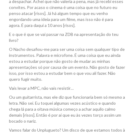
a despachar. Achei que não valeria a pena, mas já recebi esses
convites. Por acaso o cinema é uma coisa que no futuro eu
penso atacar [risos]. Já há algum tempo que eu venho
engordando uma ideia para um filme, mas isso não é para
agora. É para daqui a 10 anos [risos].
E o que é que se vai passar na ZDB na apresentação do teu
livro?
O Nacho desafiou-me para ser uma coisa sem qualquer tipo de
instrumentos. Palavra e microfone. É uma coisa que eu ainda
estou a estudar porque não gosto de mudar as minhas
apresentações só por causa de um evento. Não gosto de fazer
isso, por isso estou a estudar bem o que vou ali fazer. Não
quero fugir muito.
Vais levar a MPC, não vais resistir…
Ou um guitarrista, mas ele diz que funcionaria bem só mesmo a
letra. Não sei. Eu toquei algumas vezes acústico e quando
chega lá para a oitava música começo a achar aquilo calmo
demais [risos]. Então é por aí que eu às vezes torço assim um
bocado o nariz.
Vamos falar do Unplugueto? Um disco de que estamos todos à