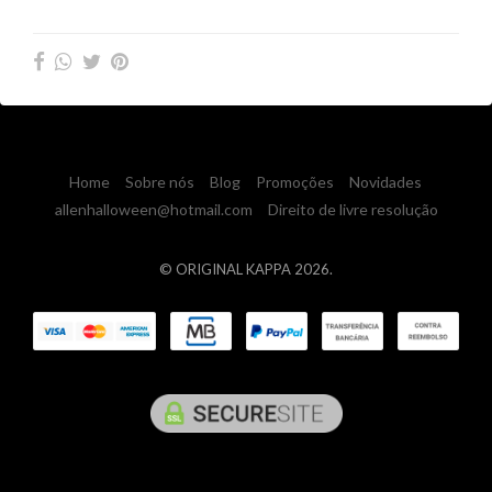
Home
Sobre nós
Blog
Promoções
Novidades
allenhalloween@hotmail.com
Direito de livre resolução
© ORIGINAL KAPPA 2026.