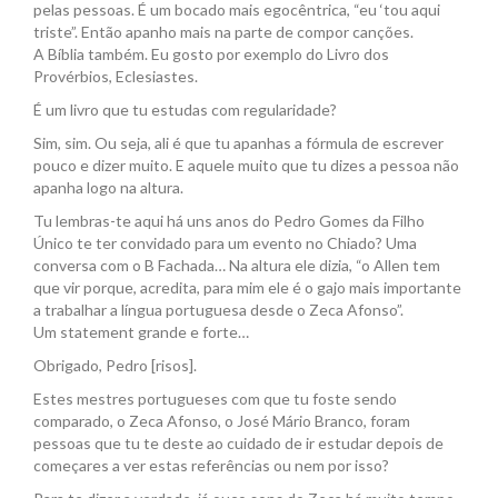
pelas pessoas. É um bocado mais egocêntrica, “eu ‘tou aqui
triste”. Então apanho mais na parte de compor canções.
A Bíblia também. Eu gosto por exemplo do Livro dos
Provérbios, Eclesiastes.
É um livro que tu estudas com regularidade?
Sim, sim. Ou seja, ali é que tu apanhas a fórmula de escrever
pouco e dizer muito. E aquele muito que tu dizes a pessoa não
apanha logo na altura.
Tu lembras-te aqui há uns anos do Pedro Gomes da Filho
Único te ter convidado para um evento no Chiado? Uma
conversa com o B Fachada… Na altura ele dizia, “o Allen tem
que vir porque, acredita, para mim ele é o gajo mais importante
a trabalhar a língua portuguesa desde o Zeca Afonso”.
Um statement grande e forte…
Obrigado, Pedro [risos].
Estes mestres portugueses com que tu foste sendo
comparado, o Zeca Afonso, o José Mário Branco, foram
pessoas que tu te deste ao cuidado de ir estudar depois de
começares a ver estas referências ou nem por isso?