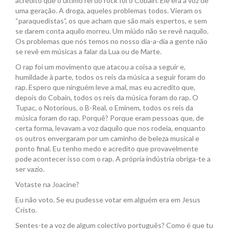
acredito que o último rei do rock foi o Cobain. Ele era a voz de
uma geração. A droga, aqueles problemas todos. Vieram os
“paraquedistas”, os que acham que são mais espertos, e sem
se darem conta aquilo morreu. Um miúdo não se revê naquilo.
Os problemas que nós temos no nosso dia-a-dia a gente não
se revê em músicas a falar da Lua ou de Marte.
O rap foi um movimento que atacou a coisa a seguir e,
humildade à parte, todos os reis da música a seguir foram do
rap. Espero que ninguém leve a mal, mas eu acredito que,
depois do Cobain, todos os reis da música foram do rap. O
Tupac, o Notorious, o B-Real, o Eminem, todos os reis da
música foram do rap. Porquê? Porque eram pessoas que, de
certa forma, levavam a voz daquilo que nos rodeia, enquanto
os outros envergaram por um caminho de beleza musical e
ponto final. Eu tenho medo e acredito que provavelmente
pode acontecer isso com o rap. A própria indústria obriga-te a
ser vazio.
Votaste na Joacine?
Eu não voto. Se eu pudesse votar em alguém era em Jesus
Cristo.
Sentes-te a voz de algum colectivo português? Como é que tu