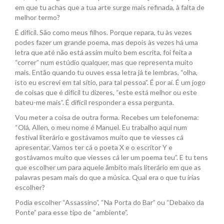
em que tu achas que a tua arte surge mais refinada, à falta de
melhor termo?
É difícil. São como meus filhos. Porque repara, tu às vezes
podes fazer um grande poema, mas depois às vezes há uma
letra que até não está assim muito bem escrita, foi feita a
“correr” num estúdio qualquer, mas que representa muito
mais. Então quando tu ouves essa letra já te lembras, “olha,
isto eu escrevi em tal sítio, para tal pessoa”. É por aí. É um jogo
de coisas que é difícil tu dizeres, “este está melhor ou este
bateu-me mais”. É difícil responder a essa pergunta.
Vou meter a coisa de outra forma. Recebes um telefonema:
“Olá, Allen, o meu nome é Manuel. Eu trabalho aqui num
festival literário e gostávamos muito que te viesses cá
apresentar. Vamos ter cá o poeta X e o escritor Y e
gostávamos muito que viesses cá ler um poema teu”. E tu tens
que escolher um para aquele âmbito mais literário em que as
palavras pesam mais do que a música. Qual era o que tu irias
escolher?
Podia escolher “Assassino”, “Na Porta do Bar” ou “Debaixo da
Ponte” para esse tipo de “ambiente”.