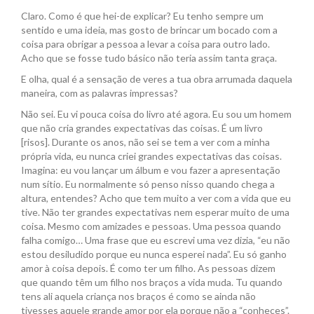
Claro. Como é que hei-de explicar? Eu tenho sempre um
sentido e uma ideia, mas gosto de brincar um bocado com a
coisa para obrigar a pessoa a levar a coisa para outro lado.
Acho que se fosse tudo básico não teria assim tanta graça.
E olha, qual é a sensação de veres a tua obra arrumada daquela
maneira, com as palavras impressas?
Não sei. Eu vi pouca coisa do livro até agora. Eu sou um homem
que não cria grandes expectativas das coisas. É um livro
[risos]. Durante os anos, não sei se tem a ver com a minha
própria vida, eu nunca criei grandes expectativas das coisas.
Imagina: eu vou lançar um álbum e vou fazer a apresentação
num sítio. Eu normalmente só penso nisso quando chega a
altura, entendes? Acho que tem muito a ver com a vida que eu
tive. Não ter grandes expectativas nem esperar muito de uma
coisa. Mesmo com amizades e pessoas. Uma pessoa quando
falha comigo… Uma frase que eu escrevi uma vez dizia, “eu não
estou desiludido porque eu nunca esperei nada”. Eu só ganho
amor à coisa depois. É como ter um filho. As pessoas dizem
que quando têm um filho nos braços a vida muda. Tu quando
tens ali aquela criança nos braços é como se ainda não
tivesses aquele grande amor por ela porque não a “conheces”.