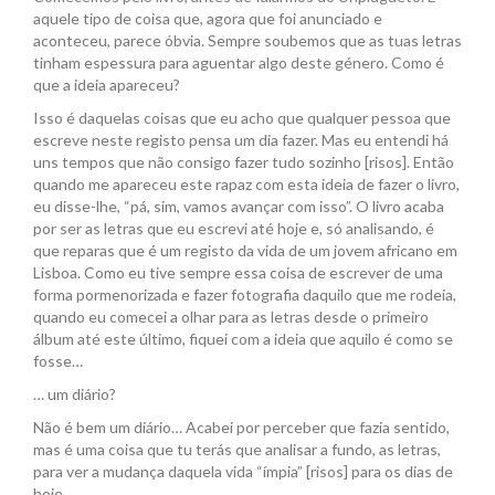
aquele tipo de coisa que, agora que foi anunciado e
aconteceu, parece óbvia. Sempre soubemos que as tuas letras
tinham espessura para aguentar algo deste género. Como é
que a ideia apareceu?
Isso é daquelas coisas que eu acho que qualquer pessoa que
escreve neste registo pensa um dia fazer. Mas eu entendi há
uns tempos que não consigo fazer tudo sozinho [risos]. Então
quando me apareceu este rapaz com esta ideia de fazer o livro,
eu disse-lhe, “pá, sim, vamos avançar com isso”. O livro acaba
por ser as letras que eu escrevi até hoje e, só analisando, é
que reparas que é um registo da vida de um jovem africano em
Lisboa. Como eu tive sempre essa coisa de escrever de uma
forma pormenorizada e fazer fotografia daquilo que me rodeia,
quando eu comecei a olhar para as letras desde o primeiro
álbum até este último, fiquei com a ideia que aquilo é como se
fosse…
… um diário?
Não é bem um diário… Acabei por perceber que fazia sentido,
mas é uma coisa que tu terás que analisar a fundo, as letras,
para ver a mudança daquela vida “ímpia” [risos] para os dias de
hoje.