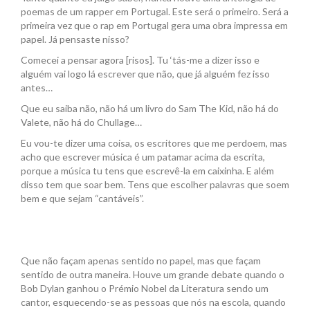
poemas de um rapper em Portugal. Este será o primeiro. Será a
primeira vez que o rap em Portugal gera uma obra impressa em
papel. Já pensaste nisso?
Comecei a pensar agora [risos]. Tu ‘tás-me a dizer isso e
alguém vai logo lá escrever que não, que já alguém fez isso
antes…
Que eu saiba não, não há um livro do Sam The Kid, não há do
Valete, não há do Chullage…
Eu vou-te dizer uma coisa, os escritores que me perdoem, mas
acho que escrever música é um patamar acima da escrita,
porque a música tu tens que escrevê-la em caixinha. E além
disso tem que soar bem. Tens que escolher palavras que soem
bem e que sejam “cantáveis”.
Que não façam apenas sentido no papel, mas que façam
sentido de outra maneira. Houve um grande debate quando o
Bob Dylan ganhou o Prémio Nobel da Literatura sendo um
cantor, esquecendo-se as pessoas que nós na escola, quando