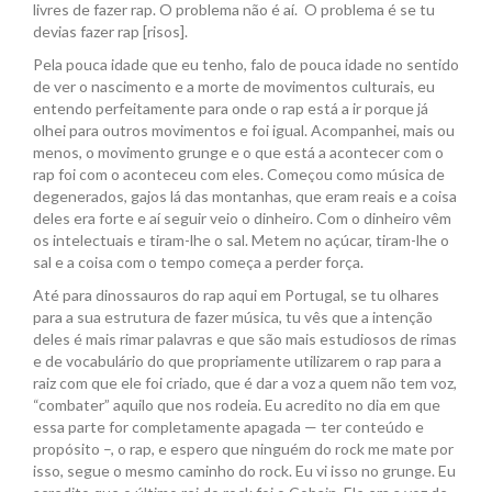
livres de fazer rap. O problema não é aí. O problema é se tu
devias fazer rap [risos].
Pela pouca idade que eu tenho, falo de pouca idade no sentido
de ver o nascimento e a morte de movimentos culturais, eu
entendo perfeitamente para onde o rap está a ir porque já
olhei para outros movimentos e foi igual. Acompanhei, mais ou
menos, o movimento grunge e o que está a acontecer com o
rap foi com o aconteceu com eles. Começou como música de
degenerados, gajos lá das montanhas, que eram reais e a coisa
deles era forte e aí seguir veio o dinheiro. Com o dinheiro vêm
os intelectuais e tiram-lhe o sal. Metem no açúcar, tiram-lhe o
sal e a coisa com o tempo começa a perder força.
Até para dinossauros do rap aqui em Portugal, se tu olhares
para a sua estrutura de fazer música, tu vês que a intenção
deles é mais rimar palavras e que são mais estudiosos de rimas
e de vocabulário do que propriamente utilizarem o rap para a
raiz com que ele foi criado, que é dar a voz a quem não tem voz,
“combater” aquilo que nos rodeia. Eu acredito no dia em que
essa parte for completamente apagada — ter conteúdo e
propósito –, o rap, e espero que ninguém do rock me mate por
isso, segue o mesmo caminho do rock. Eu vi isso no grunge. Eu