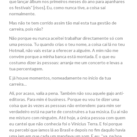
que lançar álbum nos primeiros meses do ano para apanhares
os festivais” [risos]. Eu, como nunca tive, a coisa sai
normalmente.
Mas não te tem corrido assim tão mal esta tua gestão de
carreira, pois não?
Não porque eu nunca aceitei trabalhar directamente só com
uma pessoa. Tu quando crias o teu nome, a coisa cai lá no teu
Hotmail, não vais estar a oferecer a alguém. A mim não me
convém porque a minha banca está montada. É o que eu
costumo dizer às pessoas: arranja-me um concerto e levas a
tua percentagem.
E já houve momentos, nomeadamente no início da tua
carreira…
Ali, por acaso, valia a pena. Também não sou aquele gajo anti-
editoras. Para mim é business. Porque eu vou te dizer uma
coisa que às vezes as pessoas não entendem: para mim ser
verdadeiro está na parte de construíres a tua música. Eu aí não
me misturo com ninguém. Até hoje, a única pessoa com quem
eu cantei que não conhecia foi o Vinicius Terra. E foi porque
eu percebi que íamos lá ao Brasil e depois no fim daquilo havia
uma jam em que cada um mandava um som. E eu, “ya, na boa,