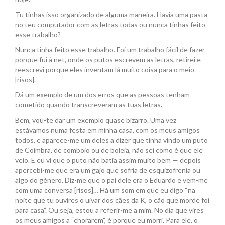
Tu tinhas isso organizado de alguma maneira. Havia uma pasta
no teu computador com as letras todas ou nunca tinhas feito
esse trabalho?
Nunca tinha feito esse trabalho. Foi um trabalho fácil de fazer
porque fui à net, onde os putos escrevem as letras, retirei e
reescrevi porque eles inventam lá muito coisa para o meio
[risos].
Dá um exemplo de um dos erros que as pessoas tenham
cometido quando transcreveram as tuas letras.
Bem, vou-te dar um exemplo quase bizarro. Uma vez
estávamos numa festa em minha casa, com os meus amigos
todos, e aparece-me um deles a dizer que tinha vindo um puto
de Coimbra, de comboio ou de boleia, não sei como é que ele
veio. E eu vi que o puto não batia assim muito bem — depois
apercebi-me que era um gajo que sofria de esquizofrenia ou
algo do género. Diz-me que o pai dele era o Eduardo e vem-me
com uma conversa [risos]… Há um som em que eu digo “na
noite que tu ouvires o uivar dos cães da K, o cão que morde foi
para casa”. Ou seja, estou a referir-me a mim. No dia que vires
os meus amigos a “chorarem”, é porque eu morri. Para ele, o