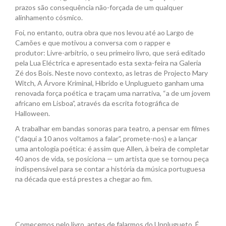
prazos são consequência não-forçada de um qualquer
alinhamento cósmico.
Foi, no entanto, outra obra que nos levou até ao Largo de
Camões e que motivou a conversa com o rapper e
produtor: Livre-arbítrio, o seu primeiro livro, que será editado
pela Lua Eléctrica e apresentado esta sexta-feira na Galeria
Zé dos Bois. Neste novo contexto, as letras de Projecto Mary
Witch, A Árvore Kriminal, Híbrido e Unplugueto ganham uma
renovada força poética e traçam uma narrativa, “a de um jovem
africano em Lisboa”, através da escrita fotográfica de
Halloween.
A trabalhar em bandas sonoras para teatro, a pensar em filmes
(“daqui a 10 anos voltamos a falar”, promete-nos) e a lançar
uma antologia poética: é assim que Allen, à beira de completar
40 anos de vida, se posiciona — um artista que se tornou peça
indispensável para se contar a história da música portuguesa
na década que está prestes a chegar ao fim.
Comecemos pelo livro, antes de falarmos do Unplugueto. É