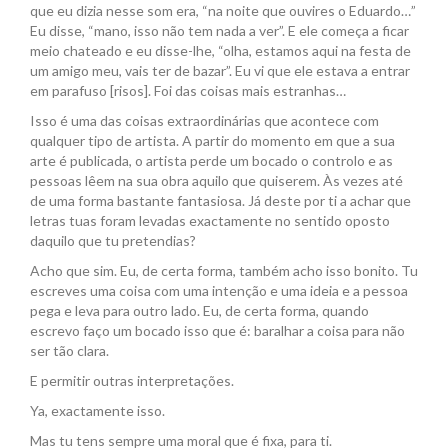
que eu dizia nesse som era, “na noite que ouvires o Eduardo…”
Eu disse, “mano, isso não tem nada a ver”. E ele começa a ficar
meio chateado e eu disse-lhe, “olha, estamos aqui na festa de
um amigo meu, vais ter de bazar”. Eu vi que ele estava a entrar
em parafuso [risos]. Foi das coisas mais estranhas…
Isso é uma das coisas extraordinárias que acontece com
qualquer tipo de artista. A partir do momento em que a sua
arte é publicada, o artista perde um bocado o controlo e as
pessoas lêem na sua obra aquilo que quiserem. Às vezes até
de uma forma bastante fantasiosa. Já deste por ti a achar que
letras tuas foram levadas exactamente no sentido oposto
daquilo que tu pretendias?
Acho que sim. Eu, de certa forma, também acho isso bonito. Tu
escreves uma coisa com uma intenção e uma ideia e a pessoa
pega e leva para outro lado. Eu, de certa forma, quando
escrevo faço um bocado isso que é: baralhar a coisa para não
ser tão clara.
E permitir outras interpretações.
Ya, exactamente isso.
Mas tu tens sempre uma moral que é fixa, para ti.