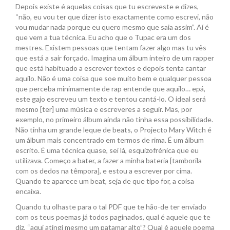
Depois existe é aquelas coisas que tu escreveste e dizes,
“não, eu vou ter que dizer isto exactamente como escrevi, não
vou mudar nada porque eu quero mesmo que saia assim”. Aí é
que vem a tua técnica. Eu acho que o Tupac era um dos
mestres. Existem pessoas que tentam fazer algo mas tu vês
que está a sair forçado. Imagina um álbum inteiro de um rapper
que está habituado a escrever textos e depois tenta cantar
aquilo. Não é uma coisa que soe muito bem e qualquer pessoa
que perceba minimamente de rap entende que aquilo… epá,
este gajo escreveu um texto e tentou cantá-lo. O ideal será
mesmo [ter] uma música e escreveres a seguir. Mas, por
exemplo, no primeiro álbum ainda não tinha essa possibilidade.
Não tinha um grande leque de beats, o Projecto Mary Witch é
um álbum mais concentrado em termos de rima. É um álbum
escrito. É uma técnica quase, sei lá, esquizofrénica que eu
utilizava. Começo a bater, a fazer a minha bateria [tamborila
com os dedos na têmpora], e estou a escrever por cima.
Quando te aparece um beat, seja de que tipo for, a coisa
encaixa.
Quando tu olhaste para o tal PDF que te hão-de ter enviado
com os teus poemas já todos paginados, qual é aquele que te
diz, “aqui atingi mesmo um patamar alto”? Qual é aquele poema