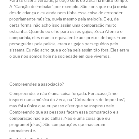
Para te dizer a verdade, já ouço sons do Zeca há muito tempo.
A “Canção de Embalar”, por exemplo. São sons que eu já ouvia
desde criança e eu ainda nem tinha essa coisa de entender
propriamente música, ouvia mesmo pela melodia. E eu, de
certa forma, não acho isso assim uma comparação muito
estranha. Quando eu olho para esses gajos, Zeca Afonso e
companhia, eles eram o equivalente aos pretos de hoje. Eram
perseguidos pela polícia, eram os gajos perseguidos pelo
sistema. Eu não acho que a coisa seja assim tão fora. Eles eram
o que nós somos hoje na sociedade em que vivemos.
Compreendes a associação?
Compreendo, e não é uma coisa forçada. Por acaso já me
inspirei numa música do Zeca, na “Cobradores de Impostos”,
mas foi a única que eu posso dizer que se inspirou nele.
Compreendo que as pessoas façam essa comparação e a
comparação não é ao calhas. Não é uma coisa que eu
programei [risos]. São comparações que nasceram
normalmente.