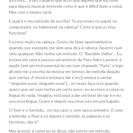
estrofes… é um trabalho que acho que alguém que escreve
para depois musicar entende como é que é difícil fazer a coisa.
Mas com o tempo vai lá.
E qual é o teu método de escrita? Tu escreves no papel, no
computador, no telemóvel, na cabeça? Como é que a coisa
funciona?
Escrevo muito na cabeça. Gosto de fazer apontamentos
quando, por exemplo, me vem uma dica à cabeça. Aponto num
sítio qualquer. Não tenho um método. O “Bandido Velho”… Eu
estava em casa e passou um anúncio da Yves Saint Laurent, e
aquilo tem um instrumental de um som chamado “Paris”, e logo
ali veio-me a escrita da música em termos de melodia daquilo
que cantas. A música estava a dar e eu [começa a cantar
“ninguém ouve, ninguém ouve”]… às vezes faço isso quando
quero que um som tenha um certo peso: eu escrevo a coisa na
língua do nada. Imagina, está aqui a dar um beat de rap e e eu
uso essa língua. Gravo e depois rescrevo isto em português.
O Som e o Sentido… no teu caso o som nasce primeiro. O som,
a melodia, o flow e só depois o sentido, as palavras e as
histórias, não é?
Mas lá está: é como eu te disse, não existe um método.