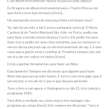
E um álbum instrumental? Nunca te passou pela cabeça?
Eu fiz agora um álbum instrumental para o Teatro Mosca, em
que fui lá a esse baú de beats [risos]…
Há uma banda sonora de uma peça feita com beats teus?
Ya, saiu há um mês e tal. E estou a preparar outro já. O Nuno
Cardoso lá do Teatro Nacional São João, no Porto, pediu-me
para fazer a banda sonora da peça Castro. Ele pediu-me para
fazer isso e pediu-me uma coisa estranha, que eu cantasse os
versos dessa peça em rap ou em instrumentais de rap. E é uma
coisa que a gente está a cozinhar aí. Próximos tempos irás-me
ver aí a dar uns saltos no teatro [risos].
Estás a ganhar ferramentas para fazer um filme.
Exactamente! Sempre me disseram que alguém para fazer
filme tem que passar pelo teatro. E estou com esse gajo, que é
um mestre, e vou ali ver o que é que dá para aprender.
Tens o livro a sair agora, o Unplugueto no dia 15, isto tudo já a
programar 2020.
Para dizer a verdade, eu, como nunca tive manager, não
programo as coisas [risos]. Eles sempre me disseram, “tens é