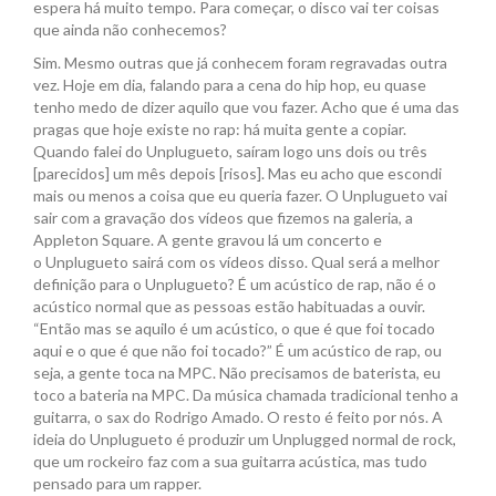
espera há muito tempo. Para começar, o disco vai ter coisas
que ainda não conhecemos?
Sim. Mesmo outras que já conhecem foram regravadas outra
vez. Hoje em dia, falando para a cena do hip hop, eu quase
tenho medo de dizer aquilo que vou fazer. Acho que é uma das
pragas que hoje existe no rap: há muita gente a copiar.
Quando falei do Unplugueto, saíram logo uns dois ou três
[parecidos] um mês depois [risos]. Mas eu acho que escondi
mais ou menos a coisa que eu queria fazer. O Unplugueto vai
sair com a gravação dos vídeos que fizemos na galeria, a
Appleton Square. A gente gravou lá um concerto e
o Unplugueto sairá com os vídeos disso. Qual será a melhor
definição para o Unplugueto? É um acústico de rap, não é o
acústico normal que as pessoas estão habituadas a ouvir.
“Então mas se aquilo é um acústico, o que é que foi tocado
aqui e o que é que não foi tocado?” É um acústico de rap, ou
seja, a gente toca na MPC. Não precisamos de baterista, eu
toco a bateria na MPC. Da música chamada tradicional tenho a
guitarra, o sax do Rodrigo Amado. O resto é feito por nós. A
ideia do Unplugueto é produzir um Unplugged normal de rock,
que um rockeiro faz com a sua guitarra acústica, mas tudo
pensado para um rapper.