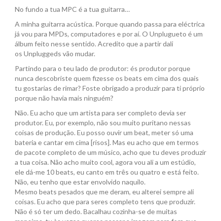
No fundo a tua MPC é a tua guitarra…
A minha guitarra acústica. Porque quando passa para eléctrica
já vou para MPDs, computadores e por aí. O Unplugueto é um
álbum feito nesse sentido. Acredito que a partir dali
os Unpluggeds vão mudar.
Partindo para o teu lado de produtor: és produtor porque
nunca descobriste quem fizesse os beats em cima dos quais
tu gostarias de rimar? Foste obrigado a produzir para ti próprio
porque não havia mais ninguém?
Não. Eu acho que um artista para ser completo devia ser
produtor. Eu, por exemplo, não sou muito puritano nessas
coisas de produção. Eu posso ouvir um beat, meter só uma
bateria e cantar em cima [risos]. Mas eu acho que em termos
de pacote completo de um músico, acho que tu deves produzir
a tua coisa. Não acho muito cool, agora vou ali a um estúdio,
ele dá-me 10 beats, eu canto em três ou quatro e está feito.
Não, eu tenho que estar envolvido naquilo.
Mesmo beats pesados que me deram, eu alterei sempre ali
coisas. Eu acho que para seres completo tens que produzir.
Não é só ter um dedo. Bacalhau cozinha-se de muitas