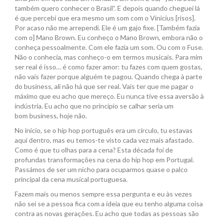
também quero conhecer o Brasil”. E depois quando cheguei lá
é que percebi que era mesmo um som com o Vinicius [risos].
Por acaso não me arrependi. Ele é um gajo fixe. [Também fazia
com o] Mano Brown. Eu conheço o Mano Brown, embora não o
conheça pessoalmente. Com ele fazia um som. Ou com o Fuse.
Não o conhecia, mas conheço-o em termos musicais. Para mim
ser real é isso… é como fazer amor: tu fazes com quem gostas,
não vais fazer porque alguém te pagou. Quando chega à parte
do business, ali não há que ser real. Vais ter que me pagar o
máximo que eu acho que mereço. Eu nunca tive essa aversão à
indústria. Eu acho que no princípio se calhar seria um
bom business, hoje não.
No início, se o hip hop português era um círculo, tu estavas
aqui dentro, mas eu temos-te visto cada vez mais afastado.
Como é que tu olhas para a cena? Esta década foi de
profundas transformações na cena do hip hop em Portugal.
Passámos de ser um nicho para ocuparmos quase o palco
principal da cena musical portuguesa.
Fazem mais ou menos sempre essa pergunta e eu às vezes
não sei se a pessoa fica com a ideia que eu tenho alguma coisa
contra as novas gerações. Eu acho que todas as pessoas são